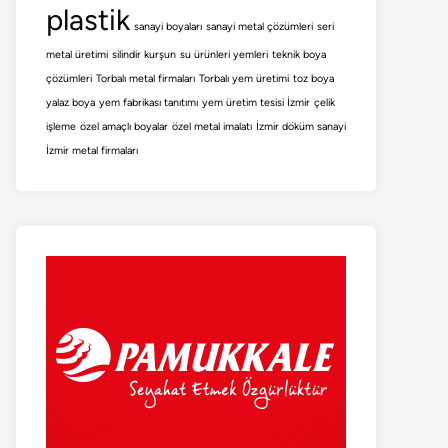
plastik
sanayi boyaları
sanayi metal çözümleri
seri
metal üretimi
silindir kurşun
su ürünleri yemleri
teknik boya
çözümleri
Torbalı metal firmaları
Torbalı yem üretimi
toz boya
yalaz boya
yem fabrikası tanıtımı
yem üretim tesisi İzmir
çelik
işleme
özel amaçlı boyalar
özel metal imalatı
İzmir döküm sanayi
İzmir metal firmaları