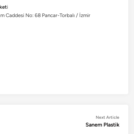
ket
i
am Caddesi No: 68 Pancar-Torbalı / İzmir
Next
Next Article
article:
Sanem Plastik