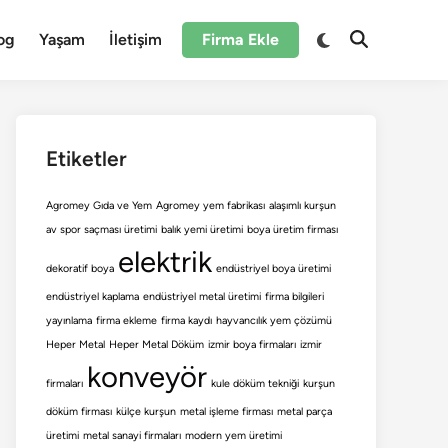
Switch
og
Yaşam
İletişim
Firma Ekle
Open
to
Search
dark
mode
Etiketler
Agromey Gıda ve Yem
Agromey yem fabrikası
alaşımlı kurşun
av spor saçması üretimi
balık yemi üretimi
boya üretim firması
elektrik
dekoratif boya
endüstriyel boya üretimi
endüstriyel kaplama
endüstriyel metal üretimi
firma bilgileri
yayınlama
firma ekleme
firma kaydı
hayvancılık yem çözümü
Heper Metal
Heper Metal Döküm
izmir boya firmaları
izmir
konveyör
firmaları
kule döküm tekniği
kurşun
döküm firması
külçe kurşun
metal işleme firması
metal parça
üretimi
metal sanayi firmaları
modern yem üretimi