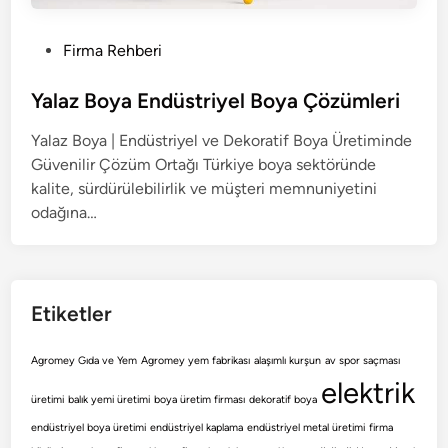
P
Firma Rehberi
o
s
Yalaz Boya Endüstriyel Boya Çözümleri
t
Yalaz Boya | Endüstriyel ve Dekoratif Boya Üretiminde
e
Güvenilir Çözüm Ortağı Türkiye boya sektöründe
d
kalite, sürdürülebilirlik ve müşteri memnuniyetini
i
odağına…
n
Etiketler
Agromey Gıda ve Yem
Agromey yem fabrikası
alaşımlı kurşun
av spor saçması
elektrik
üretimi
balık yemi üretimi
boya üretim firması
dekoratif boya
endüstriyel boya üretimi
endüstriyel kaplama
endüstriyel metal üretimi
firma