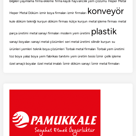
bilgileri yayınlama
firma ekleme
firma kaydı
hayvancılık yem çözümü
Heper Metal
konveyör
Heper Metal Döküm
izmir boya firmaları
izmir firmaları
kule döküm tekniği
kurşun döküm firması
külçe kurşun
metal işleme firması
metal
plastik
parça üretimi
metal sanayi firmaları
modern yem üretimi
sanayi boyaları
sanayi metal çözümleri
seri metal üretimi
silindir kurşun
su
ürünleri yemleri
teknik boya çözümleri
Torbalı metal firmaları
Torbalı yem üretimi
toz boya
yalaz boya
yem fabrikası tanıtımı
yem üretim tesisi İzmir
çelik işleme
özel amaçlı boyalar
özel metal imalatı
İzmir döküm sanayi
İzmir metal firmaları