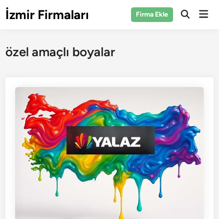
Skip
İzmir Firmaları
Mai
Firma Ekle
to
Open
Men
Search
content
özel amaçlı boyalar