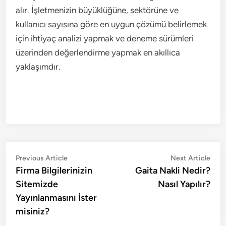
alır. İşletmenizin büyüklüğüne, sektörüne ve
kullanıcı sayısına göre en uygun çözümü belirlemek
için ihtiyaç analizi yapmak ve deneme sürümleri
üzerinden değerlendirme yapmak en akıllıca
yaklaşımdır.
Yazı
Previous
Nex
Previous Article
Next Article
article:
artic
Firma Bilgilerinizin
Gaita Nakli Nedir?
gezinmesi
Sitemizde
Nasıl Yapılır?
Yayınlanmasını İster
misiniz?