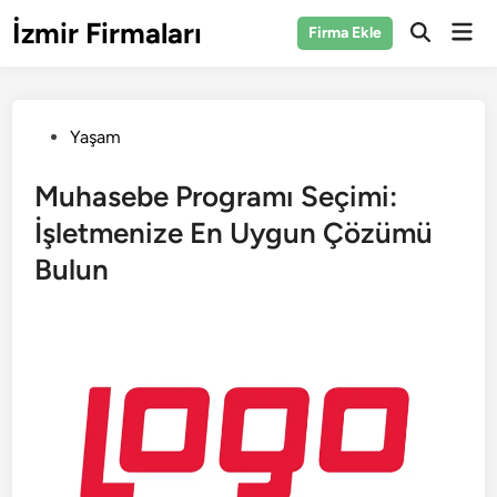
Skip
İzmir Firmaları
Mai
Firma Ekle
to
Open
Men
Search
content
Posted
Yaşam
in
Muhasebe Programı Seçimi:
İşletmenize En Uygun Çözümü
Bulun