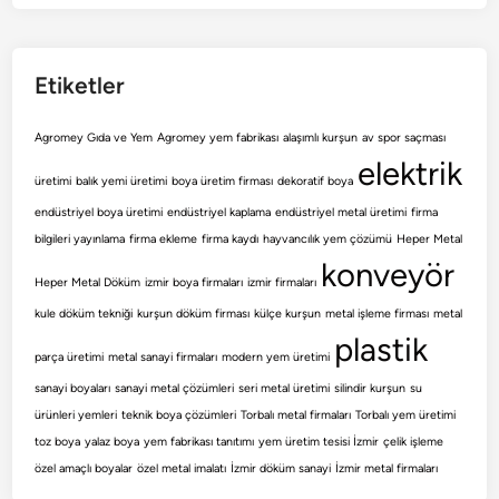
Etiketler
Agromey Gıda ve Yem
Agromey yem fabrikası
alaşımlı kurşun
av spor saçması
elektrik
üretimi
balık yemi üretimi
boya üretim firması
dekoratif boya
endüstriyel boya üretimi
endüstriyel kaplama
endüstriyel metal üretimi
firma
bilgileri yayınlama
firma ekleme
firma kaydı
hayvancılık yem çözümü
Heper Metal
konveyör
Heper Metal Döküm
izmir boya firmaları
izmir firmaları
kule döküm tekniği
kurşun döküm firması
külçe kurşun
metal işleme firması
metal
plastik
parça üretimi
metal sanayi firmaları
modern yem üretimi
sanayi boyaları
sanayi metal çözümleri
seri metal üretimi
silindir kurşun
su
ürünleri yemleri
teknik boya çözümleri
Torbalı metal firmaları
Torbalı yem üretimi
toz boya
yalaz boya
yem fabrikası tanıtımı
yem üretim tesisi İzmir
çelik işleme
özel amaçlı boyalar
özel metal imalatı
İzmir döküm sanayi
İzmir metal firmaları