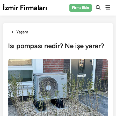
Skip
İzmir Firmaları
Mai
Firma Ekle
to
Open
Men
Search
content
Posted
Yaşam
in
Isı pompası nedir? Ne işe yarar?