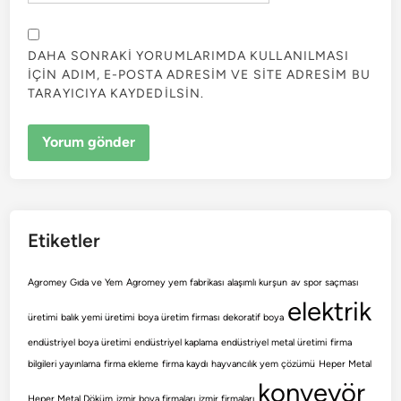
DAHA SONRAKI YORUMLARIMDA KULLANILMASI
IÇIN ADIM, E-POSTA ADRESIM VE SITE ADRESIM BU
TARAYICIYA KAYDEDILSIN.
Etiketler
Agromey Gıda ve Yem
Agromey yem fabrikası
alaşımlı kurşun
av spor saçması
elektrik
üretimi
balık yemi üretimi
boya üretim firması
dekoratif boya
endüstriyel boya üretimi
endüstriyel kaplama
endüstriyel metal üretimi
firma
bilgileri yayınlama
firma ekleme
firma kaydı
hayvancılık yem çözümü
Heper Metal
konveyör
Heper Metal Döküm
izmir boya firmaları
izmir firmaları