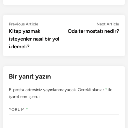
Yazı
Previous
Nex
Previous Article
Next Article
article:
artic
Kitap yazmak
Oda termostatı nedir?
gezinmesi
isteyenler nasıl bir yol
izlemeli?
Bir yanıt yazın
E-posta adresiniz yayınlanmayacak.
Gerekli alanlar
*
ile
işaretlenmişlerdir
YORUM
*