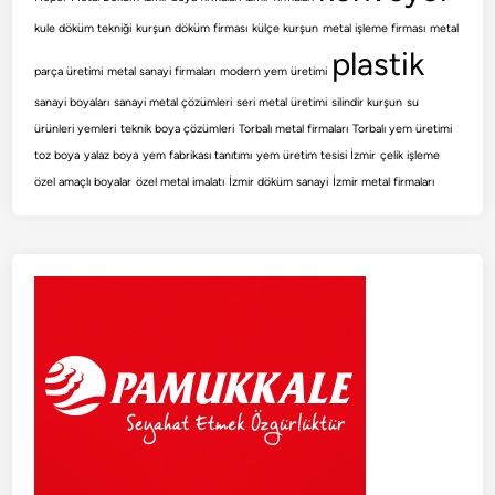
kule döküm tekniği
kurşun döküm firması
külçe kurşun
metal işleme firması
metal
plastik
parça üretimi
metal sanayi firmaları
modern yem üretimi
sanayi boyaları
sanayi metal çözümleri
seri metal üretimi
silindir kurşun
su
ürünleri yemleri
teknik boya çözümleri
Torbalı metal firmaları
Torbalı yem üretimi
toz boya
yalaz boya
yem fabrikası tanıtımı
yem üretim tesisi İzmir
çelik işleme
özel amaçlı boyalar
özel metal imalatı
İzmir döküm sanayi
İzmir metal firmaları